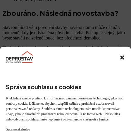
Zbouráno. Následná novostavba?
Stavební úřad vám povolení stavby nového domu může dát až v
momentě, kdy je odstraněna původní stavba. Postup je stejný, jako
byste stavěli na zelené louce, bez předchozí demolice.
Předpokládejme, že stavba nového domu není v kolizi s územním
plánem a pozemek je zastavitelný (jinak by demolice původního
domu neměla smysl), pak tedy po splnění veškerých požadavků
prakticky není zásadní důvod, proč by vám úřad povolení neudělil.
Stavební úřad ale každý případ musí posoudit individuálně.
Připravte se, že
úředník bude
Správa souhlasu s cookies
vyžadovat
K ukládání a/nebo přístupu k informacím o zařízení používáme technologie, jako jsou
soubory cookie. Děláme to, abychom zlepšili zážitek z prohlížení a zobrazovali
– doklad o vlastnictví pozemku (dokladovali jste již při demolici)
personalizované reklamy. Souhlas s těmito technologiemi nám umožní zpracovávat
spolu s výpisem z katastru nemovitostí a geodetickým zaměřením
údaje, jako je chování při procházení nebo jedinečná ID na tomto webu. Nesouhlas
pozemku
nebo odvolání souhlasu může nepříznivě ovlivnit určité vlastnosti a funkce.
– projektovou dokumentaci
Spravovat služby