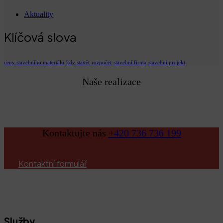
Aktuality
Klíčová slova
ceny stavebního materiálu
kdy stavět
rozpočet
stavební firma
stavební projekt
Naše realizace
Podívat se
Kontaktujte nás
+420 736 736 199
Kontaktní formulář
Služby