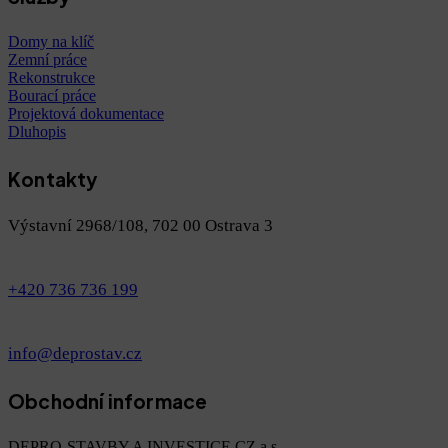
Domy na klíč
Zemní práce
Rekonstrukce
Bourací práce
Projektová dokumentace
Dluhopis
Kontakty
Výstavní 2968/108, 702 00 Ostrava 3
+420 736 736 199
info@deprostav.cz
Obchodní informace
DEPRO-STAVBY A INVESTICE CZ a.s.