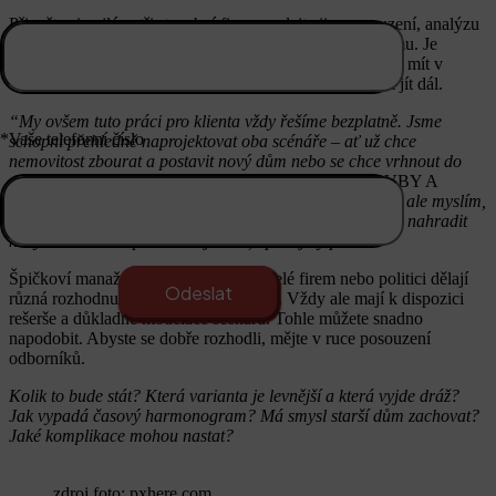
Přizvěte si nejlépe tři stavební firmy, zadejte jim posouzení, analýzu
rizik a vypracování časového a finančního harmonogramu. Je
možné, že budete muset zaplatit. Zároveň pak ale budete mít v
rukou cenný kompas, který jasně ukáže, jakým směrem jít dál.
“My ovšem tuto práci pro klienta vždy řešíme bezplatně. Jsme
*Vaše telefonní číslo
schopni přehledně naprojektovat oba scénáře – ať už chce
nemovitost zbourat a postavit nový dům nebo se chce vrhnout do
rekonstrukce,”
říká jednatel společnosti DEPRO-STAVBY A
INVESTICE s.r.o. Martin Priečko a dodává: “
Obecně si ale myslím,
a vyplývá to z našich zkušeností, že rekonstrukce nemůže nahradit
nový dům. Je to úplně něco jiného, úplně jiný pocit.”
Špičkoví manažeři, byznysmeni, majitelé firem nebo politici dělají
různá rozhodnutí. Složitá i jednoduchá. Vždy ale mají k dispozici
rešerše a důkladné modelace scénářů. Tohle můžete snadno
napodobit. Abyste se dobře rozhodli, mějte v ruce posouzení
odborníků.
Kolik to bude stát? Která varianta je levnější a která vyjde dráž?
Jak vypadá časový harmonogram? Má smysl starší dům zachovat?
Jaké komplikace mohou nastat?
zdroj foto: pxhere.com