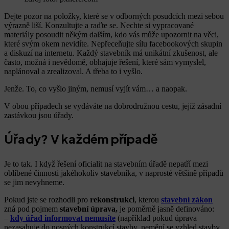
Dejte pozor na položky, které se v odborných posudcích mezi sebou
výrazně liší. Konzultujte a raďte se. Nechte si vypracované
materiály posoudit někým dalším, kdo vás může upozornit na věci,
které svým okem nevidíte. Nepřeceňujte sílu facebookových skupin
a diskuzí na internetu. Každý stavebník má unikátní zkušenost, ale
často, možná i nevědomě, obhajuje řešení, které sám vymyslel,
naplánoval a zrealizoval. A třeba to i vyšlo.
Jenže. To, co vyšlo jiným, nemusí vyjít vám… a naopak.
V obou případech se vydáváte na dobrodružnou cestu, jejíž zásadní
zastávkou jsou úřady.
Úřady? V každém případě
Je to tak. I když řešení oficialit na stavebním úřadě nepatří mezi
oblíbené činnosti jakéhokoliv stavebníka, v naprosté většině případů
se jim nevyhneme.
Pokud jste se rozhodli pro
rekonstrukci
, kterou
stavební zákon
zná pod pojmem
stavební úprava,
je poměrně jasně definováno:
–
kdy úřad informovat nemusíte
(například pokud úprava
nezasahuje do nosných konstrukcí stavby, nemění se vzhled stavby