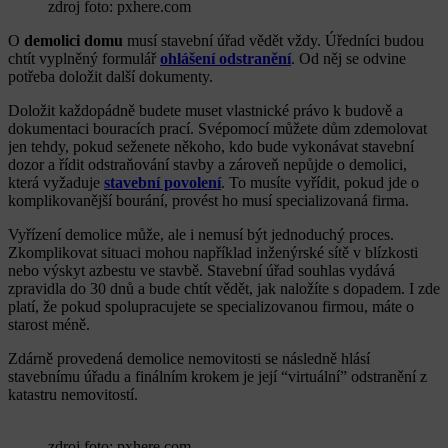
zdroj foto: pxhere.com
O
demolici domu
musí stavební úřad vědět vždy. Úředníci budou
chtít vyplněný formulář
ohlášení odstranění
. Od něj se odvine
potřeba doložit další dokumenty.
Doložit každopádně budete muset vlastnické právo k budově a
dokumentaci bouracích prací. Svépomocí můžete dům zdemolovat
jen tehdy, pokud seženete někoho, kdo bude vykonávat stavební
dozor a řídit odstraňování stavby a zároveň nepůjde o demolici,
která vyžaduje
stavební povolení
. To musíte vyřídit, pokud jde o
komplikovanější bourání, provést ho musí specializovaná firma.
Vyřízení demolice může, ale i nemusí být jednoduchý proces.
Zkomplikovat situaci mohou například inženýrské sítě v blízkosti
nebo výskyt azbestu ve stavbě. Stavební úřad souhlas vydává
zpravidla do 30 dnů a bude chtít vědět, jak naložíte s dopadem. I zde
platí, že pokud spolupracujete se specializovanou firmou, máte o
starost méně.
Zdárně provedená demolice nemovitosti se následně hlásí
stavebnímu úřadu a finálním krokem je její “virtuální” odstranění z
katastru nemovitostí.
zdroj foto: pxhere.com