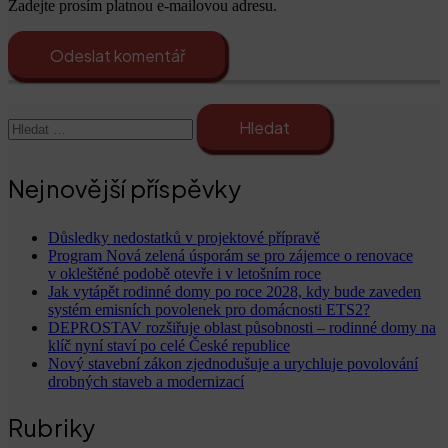
Zadejte prosím platnou e-mailovou adresu.
Odeslat komentář
Vyhledávání
Nejnovější příspěvky
Důsledky nedostatků v projektové přípravě
Program Nová zelená úsporám se pro zájemce o renovace
v okleštěné podobě otevře i v letošním roce
Jak vytápět rodinné domy po roce 2028, kdy bude zaveden
systém emisních povolenek pro domácnosti ETS2?
DEPROSTAV rozšiřuje oblast působnosti – rodinné domy na
klíč nyní staví po celé České republice
Nový stavební zákon zjednodušuje a urychluje povolování
drobných staveb a modernizací
Rubriky