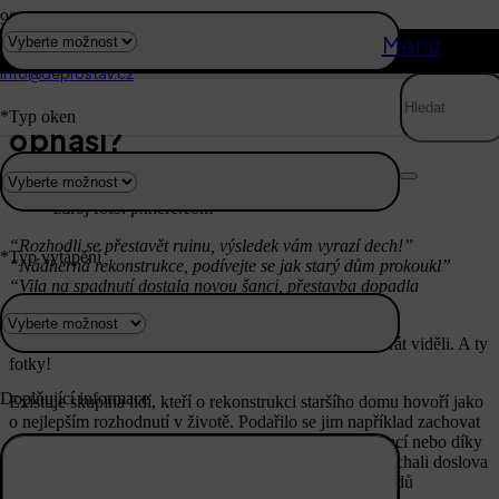
+420 736 736 199
Menu
Mám dům opravit nebo raději
info@deprostav.cz
zbourat a postavit nový? A co to
*Typ oken
obnáší?
zdroj foto: pxhere.com
“Rozhodli se přestavět ruinu, výsledek vám vyrazí dech!”
*Typ vytápění
“Nádherná rekonstrukce, podívejte se jak starý dům prokoukl”
“Vila na spadnutí dostala novou šanci, přestavba dopadla
fantasticky”
Vsadím se, že podobné nadpisy článků jste už několikrát viděli. A ty
fotky!
Doplňující informace
Existuje skupina lidí, kteří o rekonstrukci staršího domu hovoří jako
o nejlepším rozhodnutí v životě. Podařilo se jim například zachovat
ducha místa, naleštit zašlou krásu domu citlivou renovací nebo díky
spolupráci s kvalitním architektem a stavební firmou nechali doslova
povstanout Fénixe z popela. Ano, jsou a existují. Příkladů