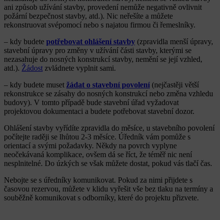
ani způsob užívání stavby, provedení nemůže negativně ovlivnit
požární bezpečnost stavby, atd.). Nic neřešíte a můžete
rekonstruovat svépomocí nebo s najatou firmou či řemeslníky.
– kdy budete
potřebovat ohlášení stavby
(zpravidla menší úpravy,
stavební úpravy pro změny v užívání části stavby, kterými se
nezasahuje do nosných konstrukcí stavby, nemění se její vzhled,
atd.).
Žádost
zvládnete vyplnit sami.
– kdy budete muset
žádat o stavební povolení
(nejčastěji větší
rekonstrukce se zásahy do nosných konstrukcí nebo změna vzhledu
budovy). V tomto případě bude stavební úřad vyžadovat
projektovou dokumentaci a budete potřebovat stavební dozor.
Ohlášení stavby vyřídíte zpravidla do měsíce, u stavebního povolení
počítejte raději se lhůtou 2-3 měsíce. Úředník vám pomůže s
orientací a svými požadavky. Někdy na povrch vyplyne
neočekávaná komplikace, ovšem dá se říct, že téměř nic není
nesplnitelné. Do úzkých se však můžete dostat, pokud vás tlačí čas.
Nebojte se s úředníky komunikovat. Pokud za nimi přijdete s
časovou rezervou, můžete v klidu vyřešit vše bez tlaku na termíny a
souběžně komunikovat s odborníky, které do projektu přizvete.