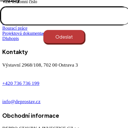
*Vaše telefonní číslo
Domy na klíč
Zemní práce
Rekonstrukce
Bourací práce
Projektová dokumentace
Dluhopis
Kontakty
Výstavní 2968/108, 702 00 Ostrava 3
+420 736 736 199
info@deprostav.cz
Obchodní informace