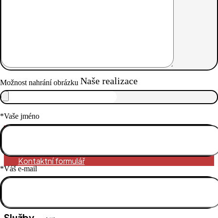
v okleštěné podobě otevře i v letošním roce
Jak vytápět rodinné domy po roce 2028, kdy bude zaveden
systém emisních povolenek pro domácnosti ETS2?
DEPROSTAV rozšiřuje oblast působnosti – rodinné domy na
klíč nyní staví po celé České republice
Nový stavební zákon zjednodušuje a urychluje povolování
drobných staveb a modernizací
Naše realizace
Možnost nahrání obrázku
Podívat se
*Vaše jméno
Kontaktujte nás
+420 736 736 199
Kontaktní formulář
*Váš e-mail
Služby